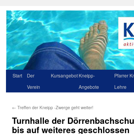
Zum
Inhalt
springen
Start
Der
Kursangebot
Kneipp-
Pfarrer K
Verein
Angebote
Lehre
←
Treffen der Kneipp -Zwerge geht weiter!
Turnhalle der Dörrenbachschul
bis auf weiteres geschlossen