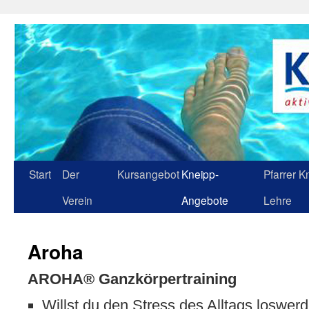
Zum
Inhalt
springen
Start
Der
Kursangebot
Kneipp-
Pfarrer K
Verein
Angebote
Lehre
Aroha
AROHA® Ganzkörpertraining
Willst du den Stress des Alltags loswer