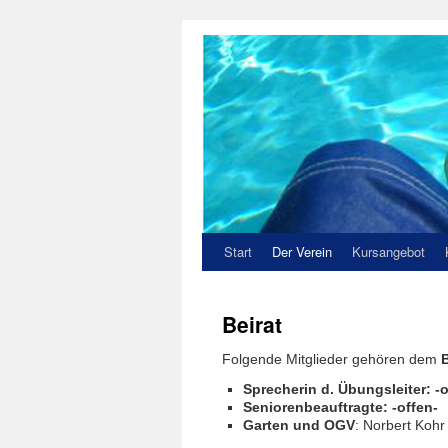
Zum
Inhalt
springen
Start
Der Verein
Kursangebot
Beirat
Folgende Mitglieder gehören dem
B
Sprecherin d. Übungsleiter: -
Seniorenbeauftragte: -offen-
Garten und OGV
: Norbert Kohr