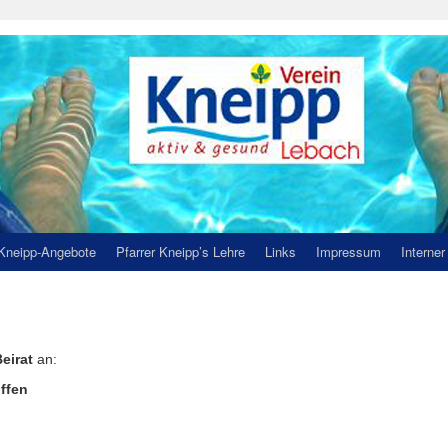
Kneipp-Angebote
Pfarrer Kneipp’s Lehre
Links
Impressum
Interner
eirat
an:
offen