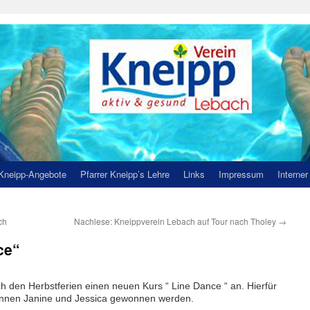
Kneipp-Angebote
Pfarrer Kneipp’s Lehre
Links
Impressum
Interner
ch
Nachlese: Kneippverein Lebach auf Tour nach Tholey
→
ce“
h den Herbstferien einen neuen Kurs “ Line Dance “ an. Hierfür
innen Janine und Jessica gewonnen werden.