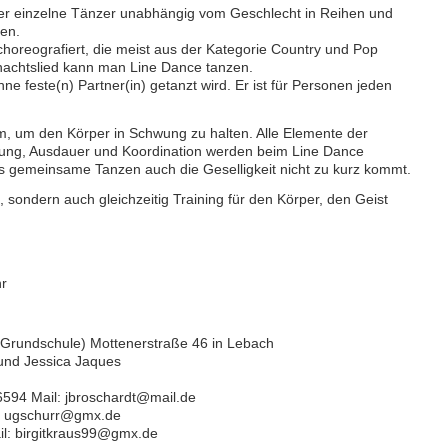
 der einzelne Tänzer unabhängig vom Geschlecht in Reihen und
zen.
horeografiert, die meist aus der Kategorie Country und Pop
achtslied kann man Line Dance tanzen.
ne feste(n) Partner(in) getanzt wird. Er ist für Personen jeden
m, um den Körper in Schwung zu halten. Alle Elemente der
gung, Ausdauer und Koordination werden beim Line Dance
das gemeinsame Tanzen auch die Geselligkeit nicht zu kurz kommt.
, sondern auch gleichzeitig Training für den Körper, den Geist
hr
( Grundschule) Mottenerstraße 46 in Lebach
 und Jessica Jaques
6594 Mail: jbroschardt@mail.de
il: ugschurr@gmx.de
ail: birgitkraus99@gmx.de