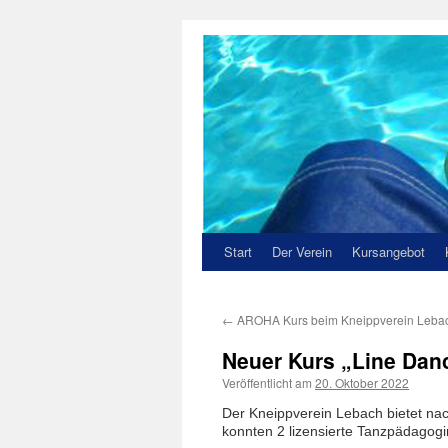
Zum
Inhalt
springen
Start
Der Verein
Kursangebot
←
AROHA Kurs beim Kneippverein Leba
Neuer Kurs „Line Dan
Veröffentlicht am
20. Oktober 2022
Der Kneippverein Lebach bietet nac
konnten 2 lizensierte Tanzpädagog