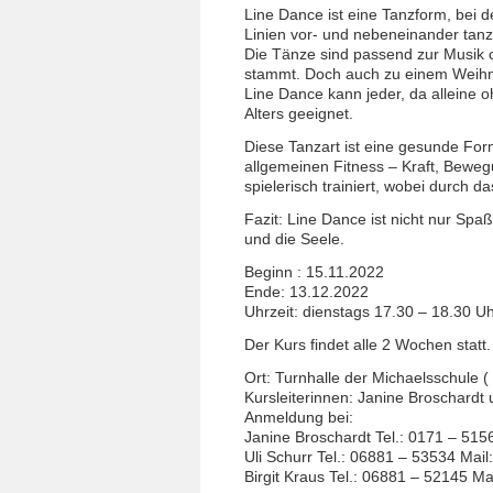
Line Dance ist eine Tanzform, bei
Linien vor- und nebeneinander tan
Die Tänze sind passend zur Musik c
stammt. Doch auch zu einem Weihn
Line Dance kann jeder, da alleine oh
Alters geeignet.
Diese Tanzart ist eine gesunde For
allgemeinen Fitness – Kraft, Bewe
spielerisch trainiert, wobei durch 
Fazit: Line Dance ist nicht nur Spaß
und die Seele.
Beginn : 15.11.2022
Ende: 13.12.2022
Uhrzeit: dienstags 17.30 – 18.30 U
Der Kurs findet alle 2 Wochen statt.
Ort: Turnhalle der Michaelsschule 
Kursleiterinnen: Janine Broschardt
Anmeldung bei:
Janine Broschardt Tel.: 0171 – 515
Uli Schurr Tel.: 06881 – 53534 Ma
Birgit Kraus Tel.: 06881 – 52145 M