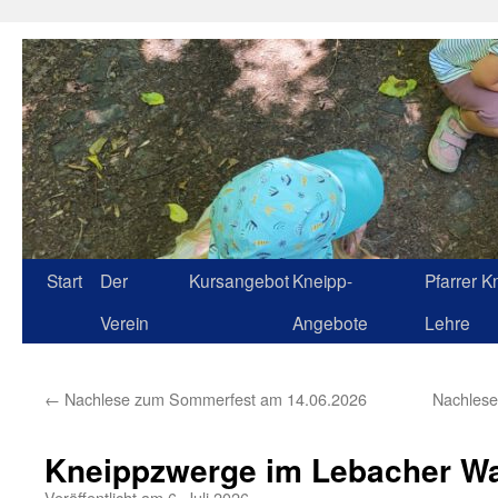
Zum
Inhalt
springen
Start
Der
Kursangebot
Kneipp-
Pfarrer K
Verein
Angebote
Lehre
←
Nachlese zum Sommerfest am 14.06.2026
Nachlese
Kneippzwerge im Lebacher W
Veröffentlicht am
6. Juli 2026