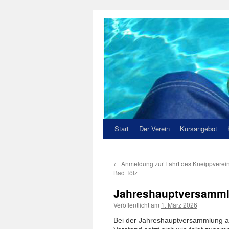
Zum
Inhalt
springen
Start
Der Verein
Kursangebot
←
Anmeldung zur Fahrt des Kneippverei
Bad Tölz
Jahreshauptversammlu
Veröffentlicht am
1. März 2026
Bei der Jahreshauptversammlung am