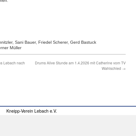
mmen:
hnitzler, Sani Bauer, Friedel Scherer, Gerd Bastuck
rner Müller
ns Lebach nach
Drums Alive Stunde am 1.4.2026 mit Catherine vom TV
Wahlschied
→
Kneipp-Verein Lebach e.V.