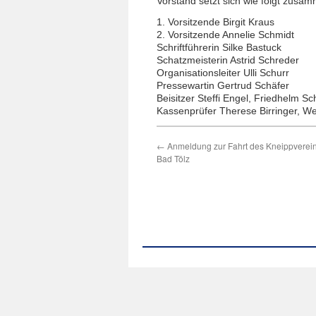
Vorstand setzt sich wie folgt zusa
1. Vorsitzende Birgit Kraus
2. Vorsitzende Annelie Schmidt
Schriftführerin Silke Bastuck
Schatzmeisterin Astrid Schreder
Organisationsleiter Ulli Schurr
Pressewartin Gertrud Schäfer
Beisitzer Steffi Engel, Friedhelm Sc
Kassenprüfer Therese Birringer, We
←
Anmeldung zur Fahrt des Kneippverei
Bad Tölz